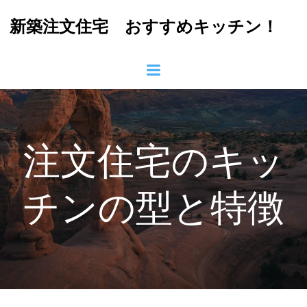
コ
新築注文住宅 おすすめキッチン！
ン
テ
ン
ツ
へ
ス
キ
ッ
注文住宅のキッ
プ
チンの型と特徴