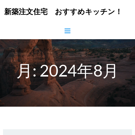
コ
新築注文住宅 おすすめキッチン！
ン
テ
ン
ツ
へ
ス
キ
ッ
月:
2024年8月
プ