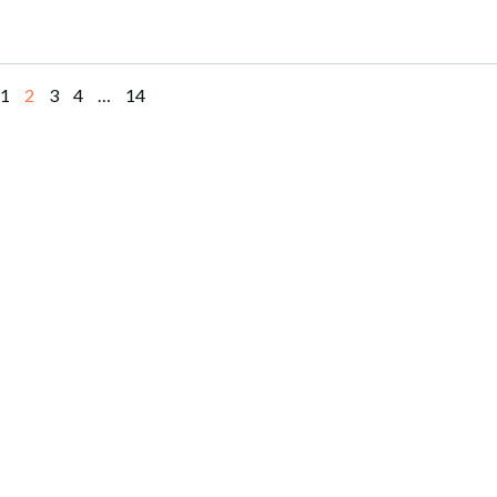
固
固
固
固
固
1
2
3
4
…
14
定
定
定
定
定
ペ
ペ
ペ
ペ
ペ
ー
ー
ー
ー
ー
ジ
ジ
ジ
ジ
ジ