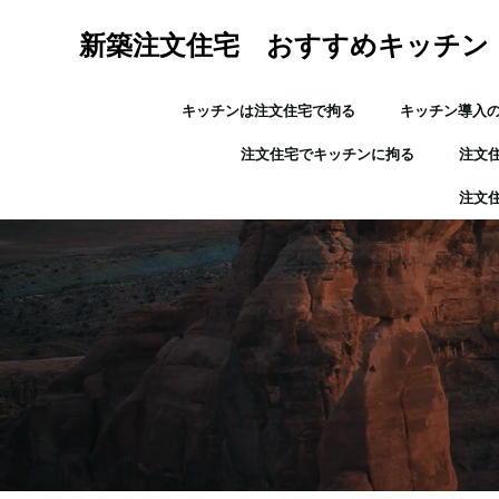
コ
ン
新築注文住宅 おすすめキッチン
テ
ン
キッチンは注文住宅で拘る
キッチン導入
ツ
へ
注文住宅でキッチンに拘る
注文
ス
キ
注文
ッ
プ