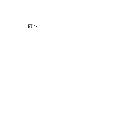
投
投
前へ
稿
稿
ナ
ナ
ビ
ビ
ゲ
ゲ
ー
ー
シ
シ
ョ
ョ