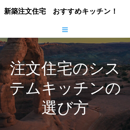
コ
新築注文住宅 おすすめキッチン！
ン
テ
ン
ツ
へ
ス
キ
ッ
注文住宅のシス
プ
テムキッチンの
選び方