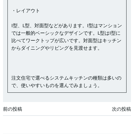
・レイアウト
I型、L型、対面型などがあります。I型はマンション
では一般的ベーシックなデザインです。L型はI型に
比べてワークトップが広いです。対面型はキッチン
からダイニングやリビングを見渡せます。
注文住宅で選べるシステムキッチンの種類は多いの
で、使いやすいものを選んでみましょう。
投
投
前の投稿
次の投稿
稿
稿