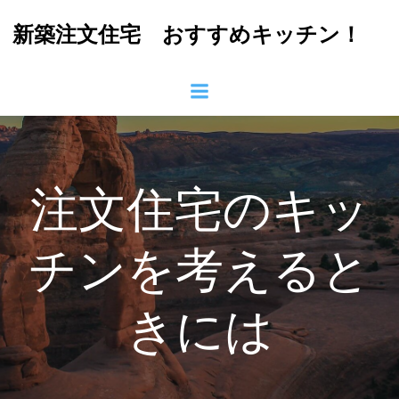
コ
新築注文住宅 おすすめキッチン！
ン
テ
ン
ツ
へ
ス
キ
ッ
注文住宅のキッ
プ
チンを考えると
きには