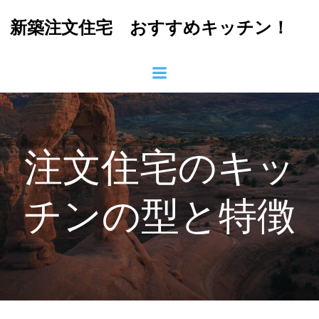
コ
新築注文住宅 おすすめキッチン！
ン
テ
ン
ツ
へ
ス
キ
ッ
注文住宅のキッ
プ
チンの型と特徴