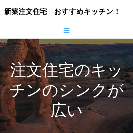
コ
新築注文住宅 おすすめキッチン！
ン
テ
ン
ツ
へ
ス
キ
ッ
注文住宅のキッ
プ
チンのシンクが
広い