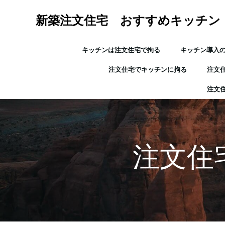
コ
ン
新築注文住宅 おすすめキッチン
テ
ン
キッチンは注文住宅で拘る
キッチン導入
ツ
へ
注文住宅でキッチンに拘る
注文
ス
キ
注文
ッ
プ
注文住