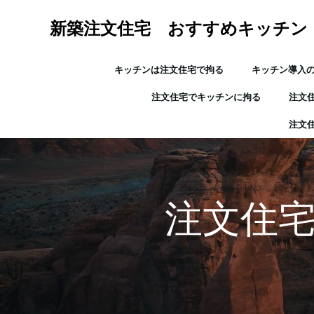
コ
ン
新築注文住宅 おすすめキッチン
テ
ン
キッチンは注文住宅で拘る
キッチン導入
ツ
へ
注文住宅でキッチンに拘る
注文
ス
キ
注文
ッ
プ
注文住