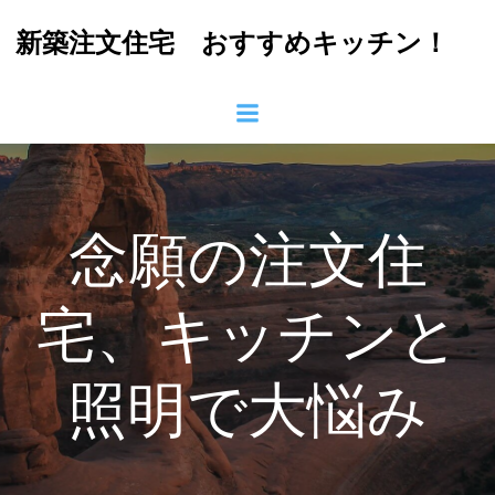
コ
新築注文住宅 おすすめキッチン！
ン
テ
ン
ツ
へ
ス
キ
ッ
念願の注文住
プ
宅、キッチンと
照明で大悩み