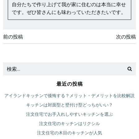
自分たちで作り上げて我が家に住むのは本当に幸せ
です。ぜひ皆さんにも味わっていただきたいです。
投
投
前の投稿
次の投稿
稿
稿
ナ
ナ
ビ
ビ
最近の投稿
ゲ
ゲ
アイランドキッチンで後悔する？メリット・デメリットを比較解説
ー
ー
キッチンは対面型と壁付け型どっちがいい？
注文住宅でお手入れしやすいキッチンを選ぶ
シ
シ
注文住宅のキッチンはリクシル
ョ
ョ
注文住宅の木目のキッチンが人気