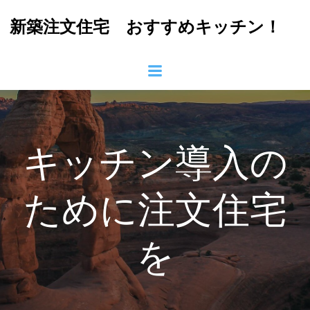
コ
新築注文住宅 おすすめキッチン！
ン
テ
ン
ツ
へ
ス
キ
ッ
キッチン導入の
プ
ために注文住宅
を